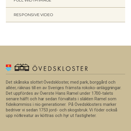
RESPONSIVE VIDEO
Det skånska slottet Övedskloster, med park, borggård och
alléer, räknas till en av Sveriges främsta rokoko-anläggningar.
Det uppfördes av Överste Hans Ramel under 1700-talets
senare hälft och har sedan förvaltats i släkten Ramel som
fideikommiss i nio generationer. På Övedsklosters marker
bedriver vi sedan 1753 jord- och skogsbruk. Vi föder också
upp nötkreatur av köttras och hyr ut fastigheter.