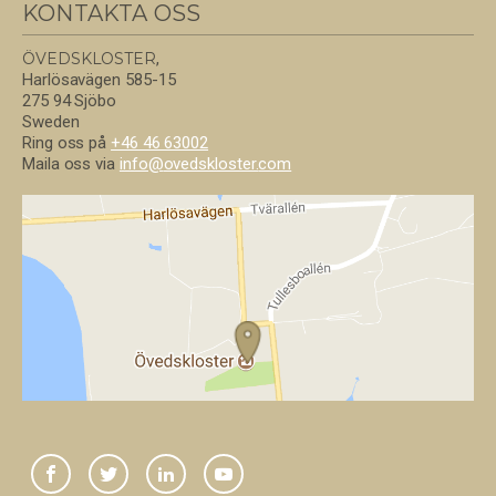
KONTAKTA OSS
ÖVEDSKLOSTER
,
Harlösavägen 585-15
275 94 Sjöbo
Sweden
Ring oss på
+46 46 63002
Maila oss via
info@
ovedskloster.
com