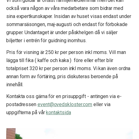
Vi som guidar är oftast familjemedlemmar men det kan
också vara någon av våra medarbetare som bidrar med
sina expertkunskaper. Insidan av huset visas endast under
sommarsäsongen, maj-augusti och endast för förbokade
grupper. Undantaget är under påskhelgen då vi säljer
biljetter i entrén för guidning inomhus.
Pris för visning är 250 kr per person inkl moms. Vill man
lägga till fika ( kaffe och kaka ) före eller efter blir
totalpriset 320 kr per person inkl moms. Vi kan även ordna
annan form av förtäring, pris diskuteras beroende på
innehåll.
Kontakta oss gärna för en prisuppgift - antingen via e-
postadressen
event@
ovedskloster.
com
eller via
uppgifterna på vår
kontaktsida