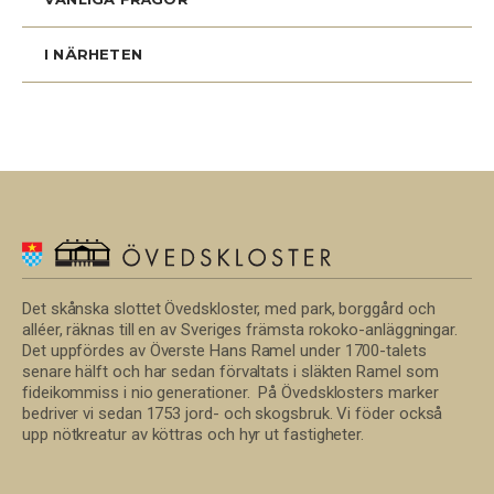
I NÄRHETEN
Det skånska slottet Övedskloster, med park, borggård och
alléer, räknas till en av Sveriges främsta rokoko-anläggningar.
Det uppfördes av Överste Hans Ramel under 1700-talets
senare hälft och har sedan förvaltats i släkten Ramel som
fideikommiss i nio generationer. På Övedsklosters marker
bedriver vi sedan 1753 jord- och skogsbruk. Vi föder också
upp nötkreatur av köttras och hyr ut fastigheter.