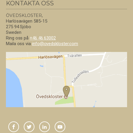
KONTAKTA OSS
ÖVEDSKLOSTER
,
Harlösavägen 585-15
275 94 Sjöbo
Sweden
Ring oss på
+46 46 63002
Maila oss via
info@
ovedskloster.
com