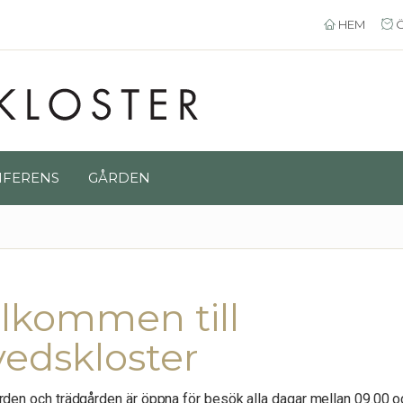
HEM
Ö
FERENS
GÅRDEN
lkommen till
edskloster
den och trädgården är öppna för besök alla dagar mellan 09.00 o