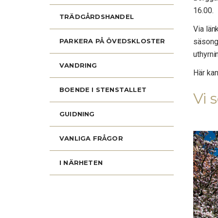
16.00.
TRÄDGÅRDSHANDEL
Via länk
PARKERA PÅ ÖVEDSKLOSTER
säsong
uthyrni
VANDRING
Här ka
BOENDE I STENSTALLET
Vi s
GUIDNING
VANLIGA FRÅGOR
I NÄRHETEN