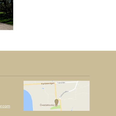
r.
com