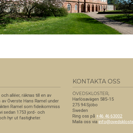
KONTAKTA OSS
ÖVEDSKLOSTER
,
ch alléer, räknas till en av
Harlösavägen 585-15
s av Överste Hans Ramel under
275 94 Sjöbo
 släkten Ramel som fideikommiss
Sweden
 vi sedan 1753 jord- och
Ring oss på
+46 46 63002
ch hyr ut fastigheter.
Maila oss via
info@
ovedskloste