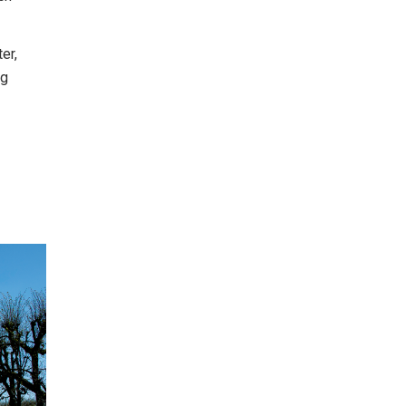
er,
ng