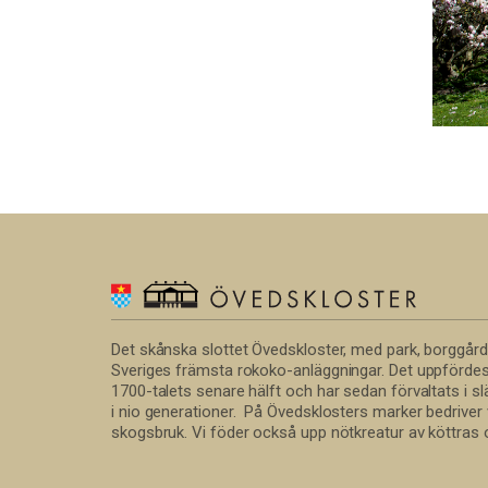
Det skånska slottet Övedskloster, med park, borggård o
Sveriges främsta rokoko-anläggningar. Det uppförde
1700-talets senare hälft och har sedan förvaltats i
i nio generationer. På Övedsklosters marker bedriver
skogsbruk. Vi föder också upp nötkreatur av köttras o