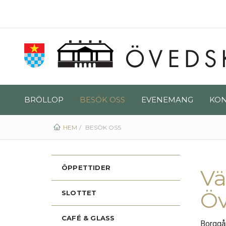
BRÖLLOP
BESÖK OSS
EVENEMANG
KON
HEM
BESÖK OSS
ÖPPETTIDER
Vä
Öv
SLOTTET
CAFÉ & GLASS
Borggår