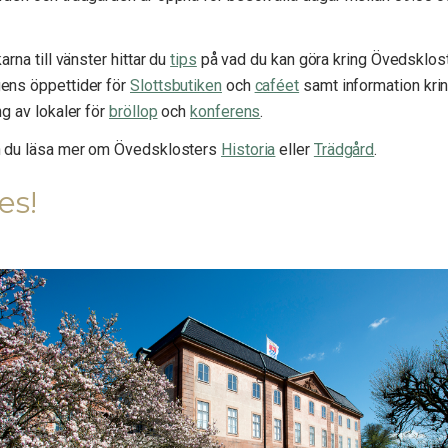
arna till vänster hittar du
tips
på vad du kan göra kring Övedsklost
ens öppettider för
Slottsbutiken
och
caféet
samt information kri
ng av lokaler för
bröllop
och
konferens
.
n du läsa mer om Övedsklosters
Historia
eller
Trädgård
.
es!