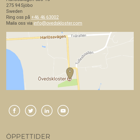
275 94 Sjöbo
Sweden
Ring oss på
+46 46 63002
Maila oss via
info@
ovedskloster.
com
ÖPPETTIDER