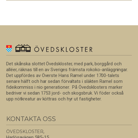
Det skånska slottet Övedskloster, med park, borggård och
alléer, räknas till en av Sveriges främsta rokoko-anläggningar.
Det uppfördes av Överste Hans Ramel under 1700-talets
senare hälft och har sedan förvaltats i släkten Ramel som
fideikommiss i nio generationer. På Övedsklosters marker
bedriver vi sedan 1753 jord- och skogsbruk. Vi föder också
upp nötkreatur av köttras och hyr ut fastigheter.
KONTAKTA OSS
ÖVEDSKLOSTER
,
Harlösavägen 585-15