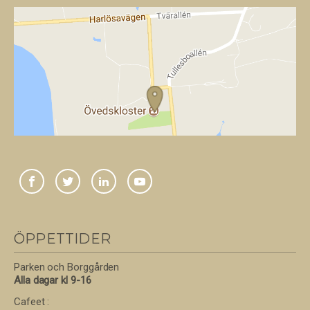
ÖPPETTIDER
Parken och Borggården
Alla dagar kl 9-16
Cafeet :