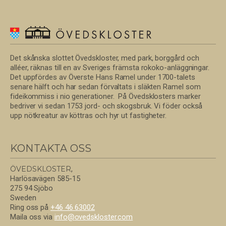
Det skånska slottet Övedskloster, med park, borggård och
alléer, räknas till en av Sveriges främsta rokoko-anläggningar.
Det uppfördes av Överste Hans Ramel under 1700-talets
senare hälft och har sedan förvaltats i släkten Ramel som
fideikommiss i nio generationer. På Övedsklosters marker
bedriver vi sedan 1753 jord- och skogsbruk. Vi föder också
upp nötkreatur av köttras och hyr ut fastigheter.
KONTAKTA OSS
ÖVEDSKLOSTER
,
Harlösavägen 585-15
275 94 Sjöbo
Sweden
Ring oss på
+46 46 63002
Maila oss via
info@
ovedskloster.
com