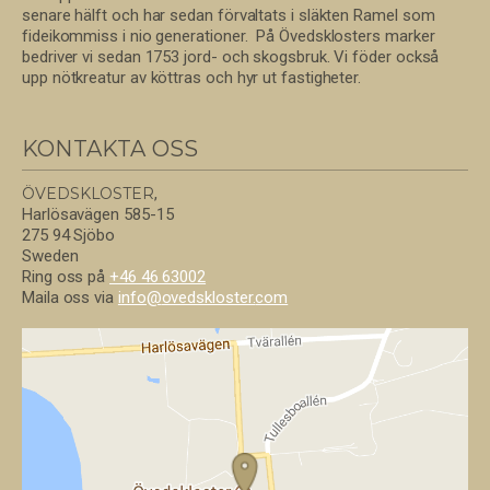
senare hälft och har sedan förvaltats i släkten Ramel som
fideikommiss i nio generationer. På Övedsklosters marker
bedriver vi sedan 1753 jord- och skogsbruk. Vi föder också
upp nötkreatur av köttras och hyr ut fastigheter.
KONTAKTA OSS
ÖVEDSKLOSTER
,
Harlösavägen 585-15
275 94 Sjöbo
Sweden
Ring oss på
+46 46 63002
Maila oss via
info@
ovedskloster.
com