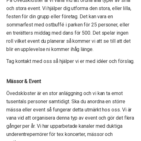
På Övedskloster är vi vana vid att ordna alla typer av små
och stora event. Vi hjälper dig utforma den stora, eller lilla,
festen för din grupp eller företag. Det kan vara en
sommarfest med ostbuffé i parken för 25 personer, eller
en trerätters middag med dans för 500. Det spelar ingen
roll vilket event du planerar så kommer vi att se till att det
blir en upplevelse ni kommer ihåg länge.
Tag kontakt med oss så hjälper vi er med idéer och förslag.
Mässor & Event
Övedskloster är en stor anläggning och vi kan ta emot
tusentals personer samtidigt. Ska du anordna en större
mässa eller event så fungerar detta utmärkt hos oss. Vi är
vana vid att organisera denna typ av event och gör det flera
gånger per år. Vi har upparbetade kanaler med duktiga
underentrepernörer för tex koncerter, mässor och